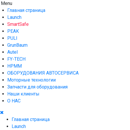
Skip
Menu
AUTO HOUSE
Технологии автосервиса — официальный дистрибьютор
to
Launch в Армении,Launch Armenia
Главная страница
content
Launch
SmartSafe
PEAK
PULI
GrunBaum
Autel
FY-TECH
HPMM
ОБОРУДОВАНИЯ АВТОСЕРВИСА
Моторные технологии
Запчасти для оборудования
Наши клиенты
О НАС
Главная страница
Launch