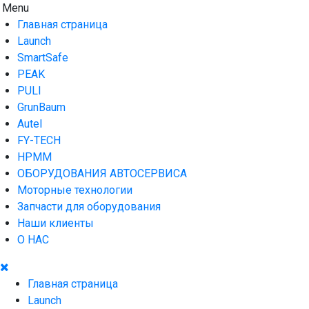
Skip
Menu
AUTO HOUSE
Технологии автосервиса — официальный дистрибьютор
to
Launch в Армении,Launch Armenia
Главная страница
content
Launch
SmartSafe
PEAK
PULI
GrunBaum
Autel
FY-TECH
HPMM
ОБОРУДОВАНИЯ АВТОСЕРВИСА
Моторные технологии
Запчасти для оборудования
Наши клиенты
О НАС
Главная страница
Launch