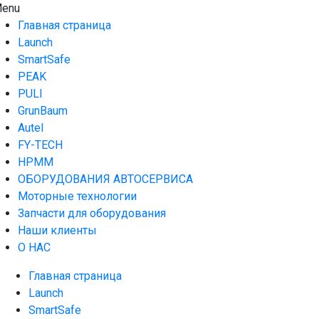
Skip
enu
AUTO HOUSE
Технологии автосервиса — официальный дистрибьютор
to
Launch в Армении,Launch Armenia
Главная страница
content
Launch
SmartSafe
PEAK
PULI
GrunBaum
Autel
FY-TECH
HPMM
ОБОРУДОВАНИЯ АВТОСЕРВИСА
Моторные технологии
Запчасти для оборудования
Наши клиенты
О НАС
Главная страница
Launch
SmartSafe