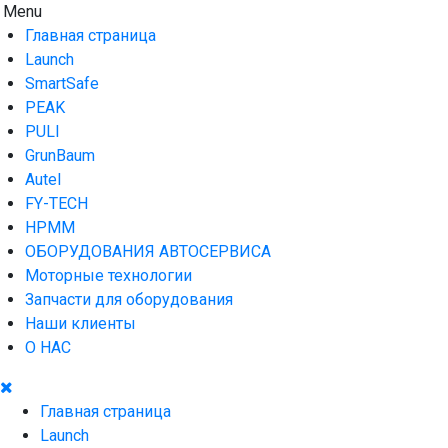
Skip
Menu
AUTO HOUSE
Технологии автосервиса — официальный дистрибьютор
to
Launch в Армении,Launch Armenia
Главная страница
content
Launch
SmartSafe
PEAK
PULI
GrunBaum
Autel
FY-TECH
HPMM
ОБОРУДОВАНИЯ АВТОСЕРВИСА
Моторные технологии
Запчасти для оборудования
Наши клиенты
О НАС
Главная страница
Launch