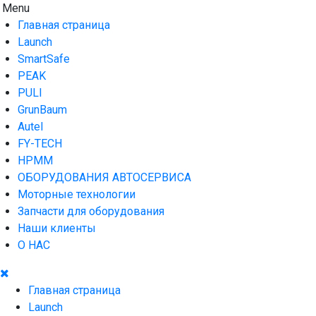
Skip
Menu
AUTO HOUSE
Технологии автосервиса — официальный дистрибьютор
to
Launch в Армении,Launch Armenia
Главная страница
content
Launch
SmartSafe
PEAK
PULI
GrunBaum
Autel
FY-TECH
HPMM
ОБОРУДОВАНИЯ АВТОСЕРВИСА
Моторные технологии
Запчасти для оборудования
Наши клиенты
О НАС
Главная страница
Launch