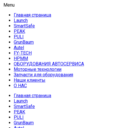
Skip
AUTO HOUSE
Menu
Технологии автосервиса — официальный дистрибьютор
to
Launch в Армении,Launch Armenia
Главная страница
content
Launch
SmartSafe
PEAK
PULI
GrunBaum
Autel
FY-TECH
HPMM
ОБОРУДОВАНИЯ АВТОСЕРВИСА
Моторные технологии
Запчасти для оборудования
Наши клиенты
О НАС
Главная страница
Launch
SmartSafe
PEAK
PULI
GrunBaum