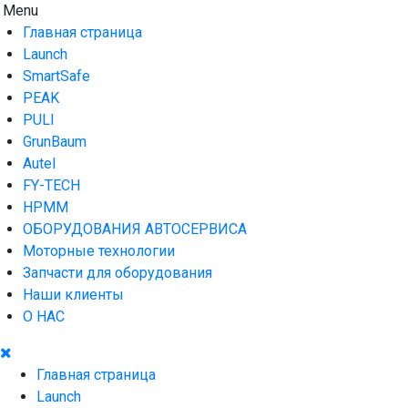
Skip
Menu
AUTO HOUSE
Технологии автосервиса — официальный дистрибьютор Lau
to
Главная страница
content
Launch
SmartSafe
PEAK
PULI
GrunBaum
Autel
FY-TECH
HPMM
ОБОРУДОВАНИЯ АВТОСЕРВИСА
Моторные технологии
Запчасти для оборудования
Наши клиенты
О НАС
Главная страница
Launch