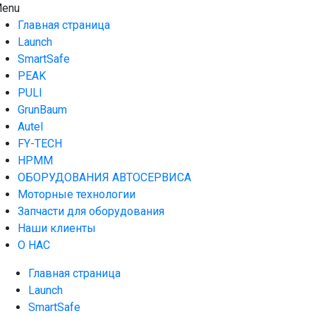
Skip
enu
AUTO HOUSE
Технологии автосервиса — официальный дистрибьютор Lau
to
Главная страница
content
Launch
SmartSafe
PEAK
PULI
GrunBaum
Autel
FY-TECH
HPMM
ОБОРУДОВАНИЯ АВТОСЕРВИСА
Моторные технологии
Запчасти для оборудования
Наши клиенты
О НАС
Главная страница
Launch
SmartSafe