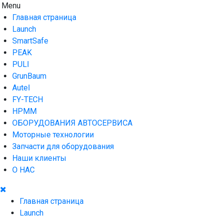
Skip
Menu
AUTO HOUSE
Технологии автосервиса — официальный дистрибьютор
to
Launch в Армении,Launch Armenia
Главная страница
content
Launch
SmartSafe
PEAK
PULI
GrunBaum
Autel
FY-TECH
HPMM
ОБОРУДОВАНИЯ АВТОСЕРВИСА
Моторные технологии
Запчасти для оборудования
Наши клиенты
О НАС
Главная страница
Launch