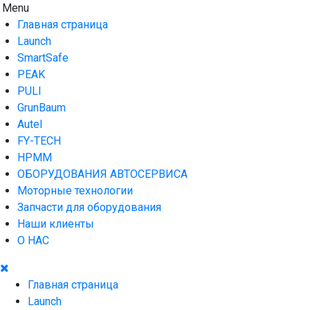
Skip
Menu
AUTO HOUSE
Технологии автосервиса — официальный дистрибьютор
to
Launch в Армении,Launch Armenia
Главная страница
content
Launch
SmartSafe
PEAK
PULI
GrunBaum
Autel
FY-TECH
HPMM
ОБОРУДОВАНИЯ АВТОСЕРВИСА
Моторные технологии
Запчасти для оборудования
Наши клиенты
О НАС
Главная страница
Launch