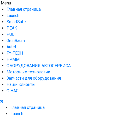
Skip
Menu
AUTO HOUSE
Технологии автосервиса — официальный дистрибьютор
to
Launch в Армении,Launch Armenia
Главная страница
content
Launch
SmartSafe
PEAK
PULI
GrunBaum
Autel
FY-TECH
HPMM
ОБОРУДОВАНИЯ АВТОСЕРВИСА
Моторные технологии
Запчасти для оборудования
Наши клиенты
О НАС
Главная страница
Launch