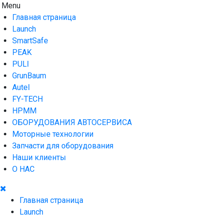
Skip
Menu
AUTO HOUSE
Технологии автосервиса — официальный дистрибьютор
to
Launch в Армении,Launch Armenia
Главная страница
content
Launch
SmartSafe
PEAK
PULI
GrunBaum
Autel
FY-TECH
HPMM
ОБОРУДОВАНИЯ АВТОСЕРВИСА
Моторные технологии
Запчасти для оборудования
Наши клиенты
О НАС
Главная страница
Launch