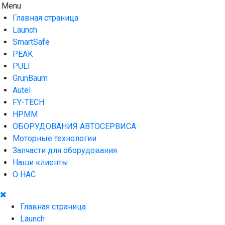
Skip
Menu
AUTO HOUSE
Технологии автосервиса — официальный дистрибьютор
to
Launch в Армении,Launch Armenia
Главная страница
content
Launch
SmartSafe
PEAK
PULI
GrunBaum
Autel
FY-TECH
HPMM
ОБОРУДОВАНИЯ АВТОСЕРВИСА
Моторные технологии
Запчасти для оборудования
Наши клиенты
О НАС
Главная страница
Launch