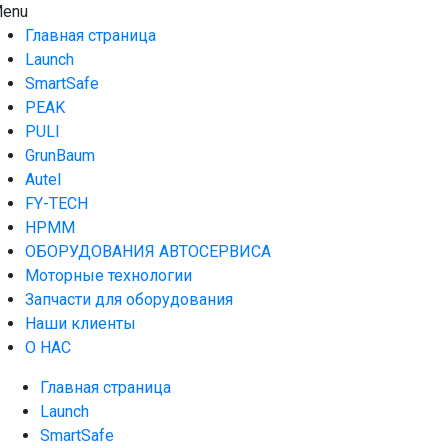
Skip
enu
AUTO HOUSE
Технологии автосервиса — официальный дистрибьютор
to
Launch в Армении,Launch Armenia
Главная страница
content
Launch
SmartSafe
PEAK
PULI
GrunBaum
Autel
FY-TECH
HPMM
ОБОРУДОВАНИЯ АВТОСЕРВИСА
Моторные технологии
Запчасти для оборудования
Наши клиенты
О НАС
Главная страница
Launch
SmartSafe