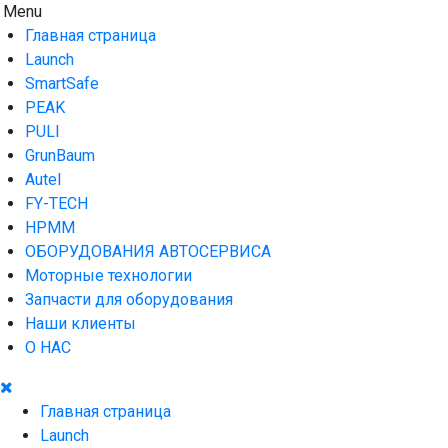
Skip
Menu
AUTO HOUSE
Технологии автосервиса — официальный дистрибьютор
to
Launch в Армении,Launch Armenia
Главная страница
content
Launch
SmartSafe
PEAK
PULI
GrunBaum
Autel
FY-TECH
HPMM
ОБОРУДОВАНИЯ АВТОСЕРВИСА
Моторные технологии
Запчасти для оборудования
Наши клиенты
О НАС
Главная страница
Launch