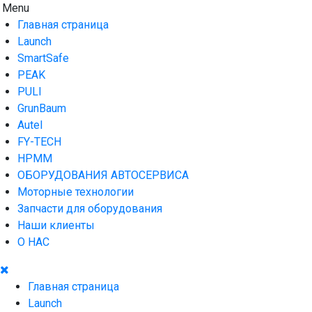
Skip
Menu
AUTO HOUSE
Технологии автосервиса — официальный дистрибьютор
to
Launch в Армении,Launch Armenia
Главная страница
content
Launch
SmartSafe
PEAK
PULI
GrunBaum
Autel
FY-TECH
HPMM
ОБОРУДОВАНИЯ АВТОСЕРВИСА
Моторные технологии
Запчасти для оборудования
Наши клиенты
О НАС
Главная страница
Launch