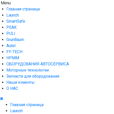
Skip
Menu
AUTO HOUSE
Технологии автосервиса — официальный дистрибьютор
to
Launch в Армении,Launch Armenia
Главная страница
content
Launch
SmartSafe
PEAK
PULI
GrunBaum
Autel
FY-TECH
HPMM
ОБОРУДОВАНИЯ АВТОСЕРВИСА
Моторные технологии
Запчасти для оборудования
Наши клиенты
О НАС
Главная страница
Launch