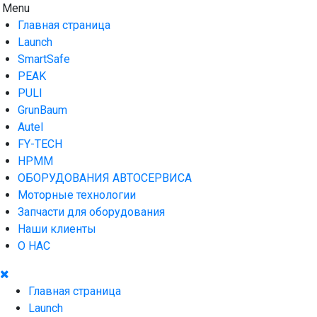
Skip
Menu
AUTO HOUSE
Технологии автосервиса — официальный дистрибьютор
to
Launch в Армении,Launch Armenia
Главная страница
content
Launch
SmartSafe
PEAK
PULI
GrunBaum
Autel
FY-TECH
HPMM
ОБОРУДОВАНИЯ АВТОСЕРВИСА
Моторные технологии
Запчасти для оборудования
Наши клиенты
О НАС
Главная страница
Launch