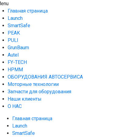
Skip
enu
AUTO HOUSE
Технологии автосервиса — официальный дистрибьютор
to
Launch в Армении,Launch Armenia
Главная страница
content
Launch
SmartSafe
PEAK
PULI
GrunBaum
Autel
FY-TECH
HPMM
ОБОРУДОВАНИЯ АВТОСЕРВИСА
Моторные технологии
Запчасти для оборудования
Наши клиенты
О НАС
Главная страница
Launch
SmartSafe