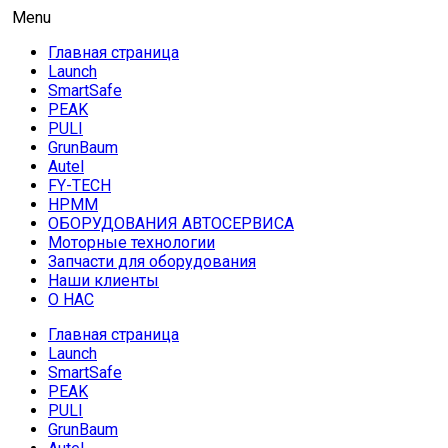
Skip
AUTO HOUSE
Menu
Технологии автосервиса — официальный дистрибьютор
to
Launch в Армении,Launch Armenia
Главная страница
content
Launch
SmartSafe
PEAK
PULI
GrunBaum
Autel
FY-TECH
HPMM
ОБОРУДОВАНИЯ АВТОСЕРВИСА
Моторные технологии
Запчасти для оборудования
Наши клиенты
О НАС
Главная страница
Launch
SmartSafe
PEAK
PULI
GrunBaum