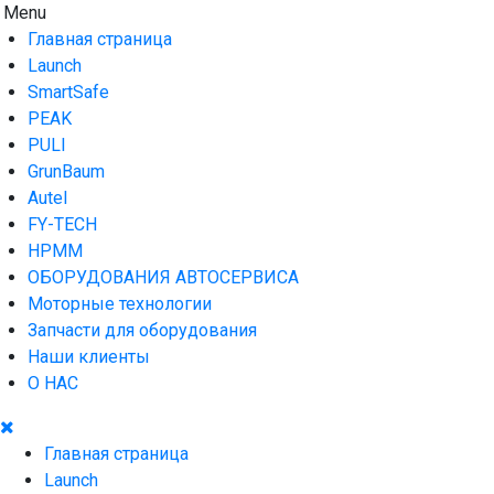
Skip
Menu
AUTO HOUSE
Технологии автосервиса — официальный дистрибьютор
to
Launch в Армении,Launch Armenia
Главная страница
content
Launch
SmartSafe
PEAK
PULI
GrunBaum
Autel
FY-TECH
HPMM
ОБОРУДОВАНИЯ АВТОСЕРВИСА
Моторные технологии
Запчасти для оборудования
Наши клиенты
О НАС
Главная страница
Launch