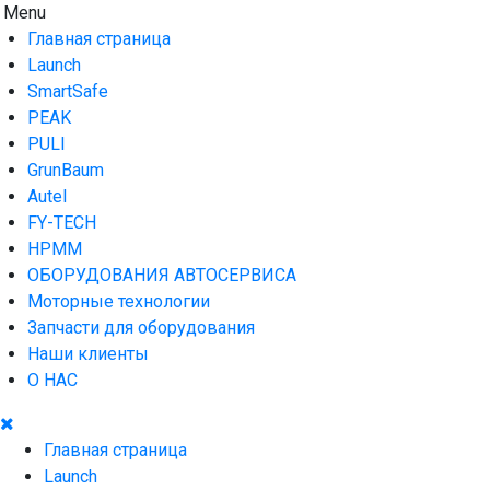
Skip
Menu
AUTO HOUSE
Технологии автосервиса — официальный дистрибьютор
to
Launch в Армении,Launch Armenia
Главная страница
content
Launch
SmartSafe
PEAK
PULI
GrunBaum
Autel
FY-TECH
HPMM
ОБОРУДОВАНИЯ АВТОСЕРВИСА
Моторные технологии
Запчасти для оборудования
Наши клиенты
О НАС
Главная страница
Launch