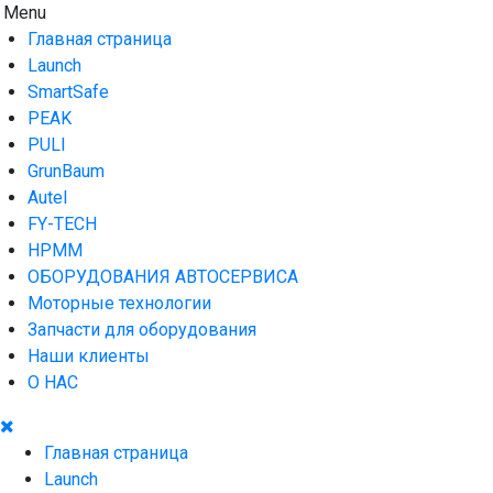
Skip
Menu
AUTO HOUSE
Технологии автосервиса — официальный дистрибьютор
to
Launch в Армении,Launch Armenia
Главная страница
content
Launch
SmartSafe
PEAK
PULI
GrunBaum
Autel
FY-TECH
HPMM
ОБОРУДОВАНИЯ АВТОСЕРВИСА
Моторные технологии
Запчасти для оборудования
Наши клиенты
О НАС
Главная страница
Launch