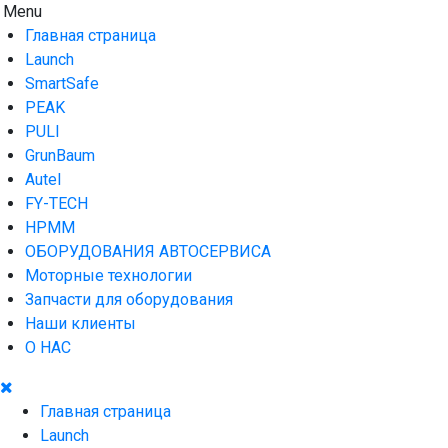
Skip
Menu
AUTO HOUSE
Технологии автосервиса — официальный дистрибьютор Lau
to
Главная страница
content
Launch
SmartSafe
PEAK
PULI
GrunBaum
Autel
FY-TECH
HPMM
ОБОРУДОВАНИЯ АВТОСЕРВИСА
Моторные технологии
Запчасти для оборудования
Наши клиенты
О НАС
Главная страница
Launch