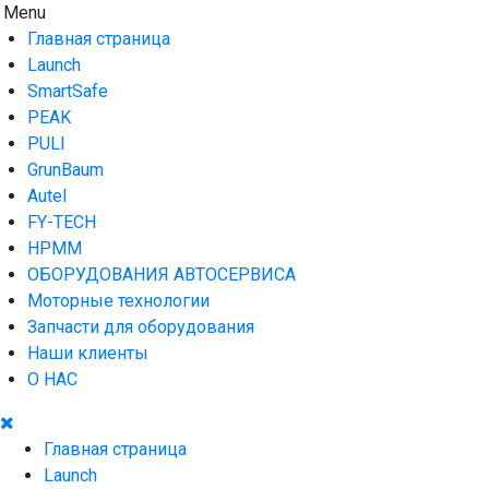
Skip
Menu
AUTO HOUSE
Технологии автосервиса — официальный дистрибьютор
to
Launch в Армении,Launch Armenia
Главная страница
content
Launch
SmartSafe
PEAK
PULI
GrunBaum
Autel
FY-TECH
HPMM
ОБОРУДОВАНИЯ АВТОСЕРВИСА
Моторные технологии
Запчасти для оборудования
Наши клиенты
О НАС
Главная страница
Launch