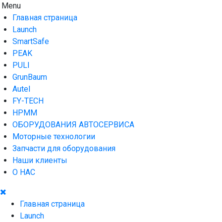
Skip
Menu
AUTO HOUSE
Технологии автосервиса — официальный дистрибьютор
to
Launch в Армении,Launch Armenia
Главная страница
content
Launch
SmartSafe
PEAK
PULI
GrunBaum
Autel
FY-TECH
HPMM
ОБОРУДОВАНИЯ АВТОСЕРВИСА
Моторные технологии
Запчасти для оборудования
Наши клиенты
О НАС
Главная страница
Launch