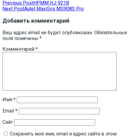
Навигация
Previous Post
HPMM HJ-921B
Next Post
Autel MaxiSys MS908S Pro
по
записям
Добавить комментарий
Ваш адрес email не будет опубликован.
Обязательные
поля помечены
*
Комментарий
*
Имя
*
Email
*
Сайт
Сохранить моё имя, email и адрес сайта в этом