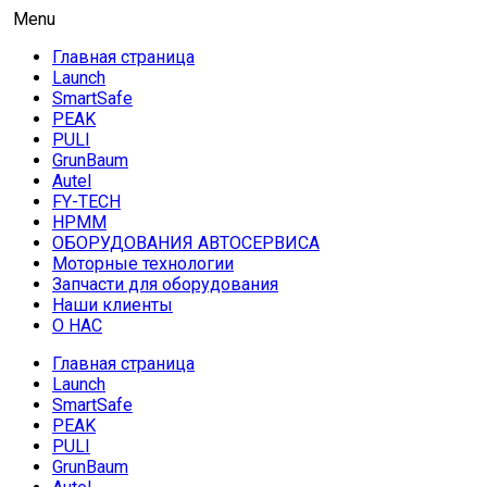
Skip
AUTO HOUSE
Menu
Технологии автосервиса — официальный дистрибьютор
to
Launch в Армении,Launch Armenia
Главная страница
content
Launch
SmartSafe
PEAK
PULI
GrunBaum
Autel
FY-TECH
HPMM
ОБОРУДОВАНИЯ АВТОСЕРВИСА
Моторные технологии
Запчасти для оборудования
Наши клиенты
О НАС
Главная страница
Launch
SmartSafe
PEAK
PULI
GrunBaum