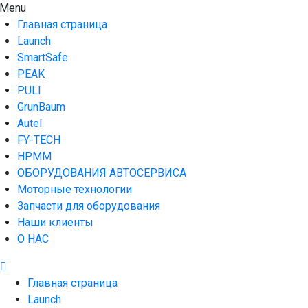
Skip
Menu
AUTO HOUSE
Технологии автосервиса — официальный дистрибьютор
to
Launch в Армении,Launch Armenia
Главная страница
content
Launch
SmartSafe
PEAK
PULI
GrunBaum
Autel
FY-TECH
HPMM
ОБОРУДОВАНИЯ АВТОСЕРВИСА
Моторные технологии
Запчасти для оборудования
Наши клиенты
О НАС
Главная страница
Launch