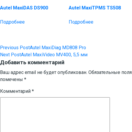
Autel MaxiDAS DS900
Autel MaxiTPMS TS508
Подробнее
Подробнее
Previous Post
Autel MaxiDiag MD808 Pro
Навигация
Next Post
Autel MaxiVideo MV400, 5,5 мм
по
Добавить комментарий
записям
Ваш адрес email не будет опубликован.
Обязательные поля
помечены
*
Комментарий
*