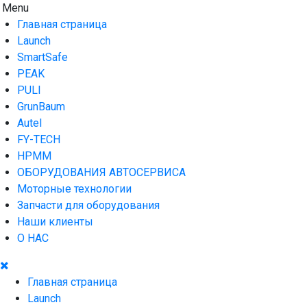
Skip
Menu
AUTO HOUSE
Технологии автосервиса — официальный дистрибьютор
to
Launch в Армении,Launch Armenia
Главная страница
content
Launch
SmartSafe
PEAK
PULI
GrunBaum
Autel
FY-TECH
HPMM
ОБОРУДОВАНИЯ АВТОСЕРВИСА
Моторные технологии
Запчасти для оборудования
Наши клиенты
О НАС
Главная страница
Launch