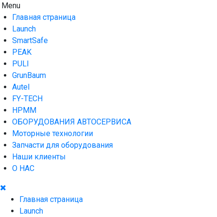
Skip
Menu
AUTO HOUSE
Технологии автосервиса — официальный дистрибьютор
to
Launch в Армении,Launch Armenia
Главная страница
content
Launch
SmartSafe
PEAK
PULI
GrunBaum
Autel
FY-TECH
HPMM
ОБОРУДОВАНИЯ АВТОСЕРВИСА
Моторные технологии
Запчасти для оборудования
Наши клиенты
О НАС
Главная страница
Launch