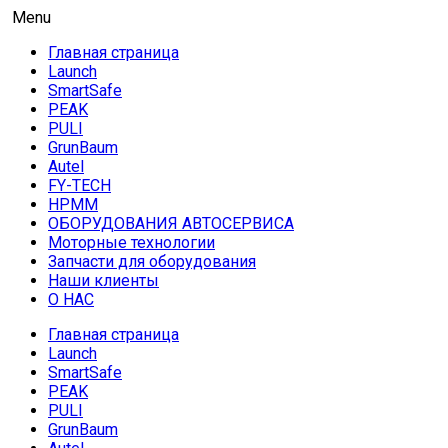
Skip
AUTO HOUSE
Menu
Технологии автосервиса — официальный дистрибьютор
to
Launch в Армении,Launch Armenia
Главная страница
content
Launch
SmartSafe
PEAK
PULI
GrunBaum
Autel
FY-TECH
HPMM
ОБОРУДОВАНИЯ АВТОСЕРВИСА
Моторные технологии
Запчасти для оборудования
Наши клиенты
О НАС
Главная страница
Launch
SmartSafe
PEAK
PULI
GrunBaum