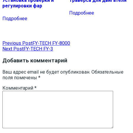
Установка проверки и
Траверса для двигателя
регулировки фар
Подробнее
Подробнее
Навигация
Previous Post
FY-TECH FY-8000
Next Post
FY-TECH FY-3
по
записям
Добавить комментарий
Ваш адрес email не будет опубликован.
Обязательные
поля помечены
*
Комментарий
*