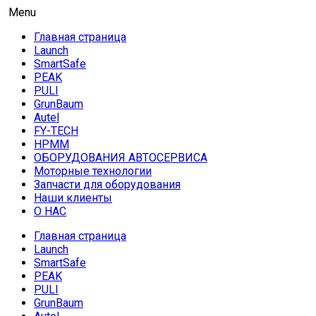
Skip
AUTO HOUSE
Menu
Технологии автосервиса — официальный дистрибьютор
to
Launch в Армении,Launch Armenia
Главная страница
content
Launch
SmartSafe
PEAK
PULI
GrunBaum
Autel
FY-TECH
HPMM
ОБОРУДОВАНИЯ АВТОСЕРВИСА
Моторные технологии
Запчасти для оборудования
Наши клиенты
О НАС
Главная страница
Launch
SmartSafe
PEAK
PULI
GrunBaum