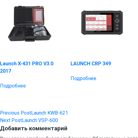
Launch X-431 PRO V3.0
LAUNCH CRP 349
2017
Подробнее
Подробнее
Previous Post
Launch KWB-621
Навигация
Next Post
Launch VSP-600
по
Добавить комментарий
записям