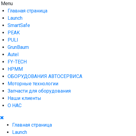
Skip
Menu
AUTO HOUSE
Технологии автосервиса — официальный дистрибьютор Lau
to
Главная страница
content
Launch
SmartSafe
PEAK
PULI
GrunBaum
Autel
FY-TECH
HPMM
ОБОРУДОВАНИЯ АВТОСЕРВИСА
Моторные технологии
Запчасти для оборудования
Наши клиенты
О НАС
Главная страница
Launch