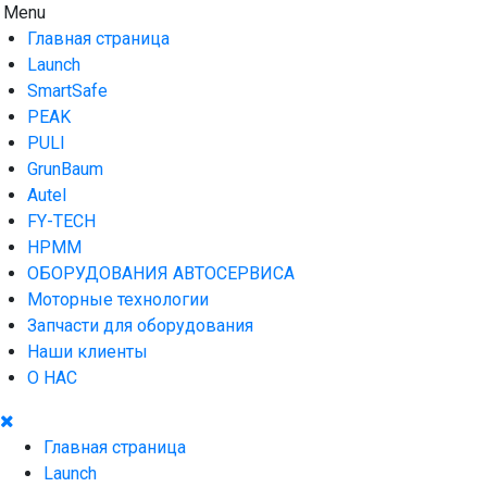
Skip
Menu
AUTO HOUSE
Технологии автосервиса — официальный дистрибьютор
to
Launch в Армении,Launch Armenia
Главная страница
content
Launch
SmartSafe
PEAK
PULI
GrunBaum
Autel
FY-TECH
HPMM
ОБОРУДОВАНИЯ АВТОСЕРВИСА
Моторные технологии
Запчасти для оборудования
Наши клиенты
О НАС
Главная страница
Launch