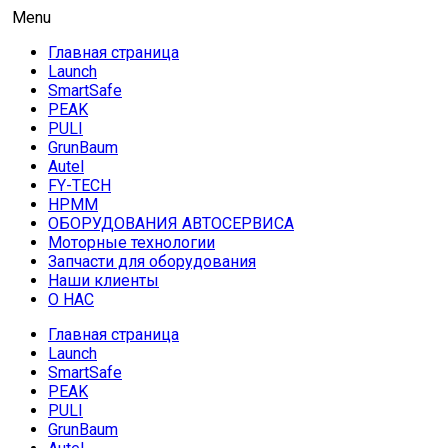
Skip
AUTO HOUSE
Menu
Технологии автосервиса — официальный дистрибьютор
to
Launch в Армении,Launch Armenia
Главная страница
content
Launch
SmartSafe
PEAK
PULI
GrunBaum
Autel
FY-TECH
HPMM
ОБОРУДОВАНИЯ АВТОСЕРВИСА
Моторные технологии
Запчасти для оборудования
Наши клиенты
О НАС
Главная страница
Launch
SmartSafe
PEAK
PULI
GrunBaum