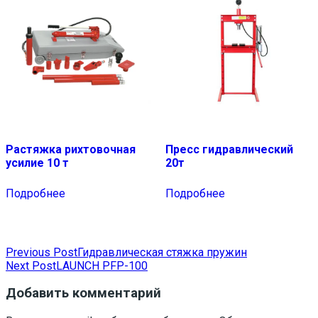
Растяжка рихтовочная
Пресс гидравлический
усилие 10 т
20т
Подробнее
Подробнее
Навигация
Previous Post
Гидравлическая стяжка пружин
Next Post
LAUNCH PFP-100
по
записям
Добавить комментарий