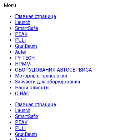
Skip
AUTO HOUSE
Menu
Технологии автосервиса — официальный дистрибьютор
to
Launch в Армении,Launch Armenia
Главная страница
content
Launch
SmartSafe
PEAK
PULI
GrunBaum
Autel
FY-TECH
HPMM
ОБОРУДОВАНИЯ АВТОСЕРВИСА
Моторные технологии
Запчасти для оборудования
Наши клиенты
О НАС
Главная страница
Launch
SmartSafe
PEAK
PULI
GrunBaum