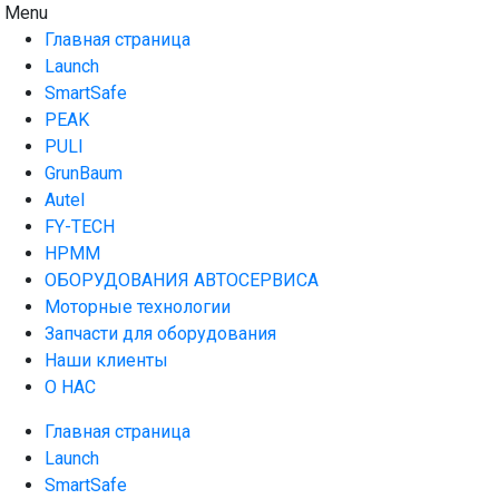
Skip
AUTO HOUSE
Технологии автосервиса — официальный дистрибьютор
Menu
to
Launch в Армении,Launch Armenia
Главная страница
content
Launch
SmartSafe
PEAK
PULI
GrunBaum
Autel
FY-TECH
HPMM
ОБОРУДОВАНИЯ АВТОСЕРВИСА
Моторные технологии
Запчасти для оборудования
Наши клиенты
О НАС
Главная страница
Launch
SmartSafe