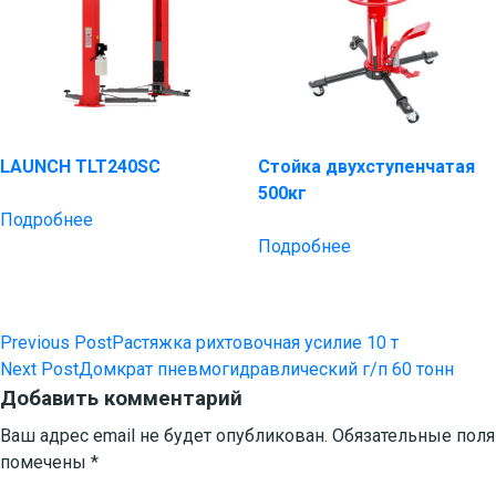
LAUNCH TLT240SC
Стойка двухступенчатая
500кг
Подробнее
Подробнее
Previous Post
Растяжка рихтовочная усилие 10 т
Навигация
Next Post
Домкрат пневмогидравлический г/п 60 тонн
по
Добавить комментарий
записям
Ваш адрес email не будет опубликован.
Обязательные поля
помечены
*