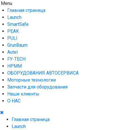
Skip
Menu
AUTO HOUSE
Технологии автосервиса — официальный дистрибьютор Lau
to
Главная страница
content
Launch
SmartSafe
PEAK
PULI
GrunBaum
Autel
FY-TECH
HPMM
ОБОРУДОВАНИЯ АВТОСЕРВИСА
Моторные технологии
Запчасти для оборудования
Наши клиенты
О НАС
Главная страница
Launch