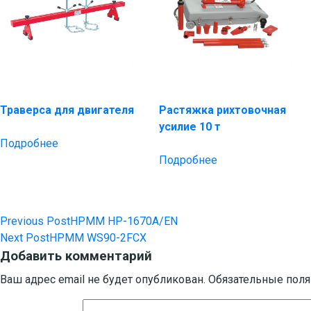
Траверса для двигателя
Растяжка рихтовочная
усилие 10 т
Подробнее
Подробнее
Previous Post
HPMM HP-1670A/EN
Навигация
Next Post
HPMM WS90-2FCX
по
Добавить комментарий
записям
Ваш адрес email не будет опубликован.
Обязательные пол