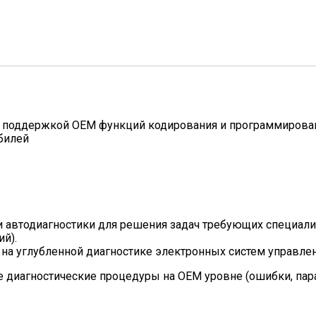
с поддержкой OEM функций кодирования и программирова
билей
 автодиагностики для решения задач требующих специал
й).
на углубленной диагностике электронных систем управлен
диагностические процедуры на OEM уровне (ошибки, парам