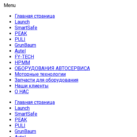
Skip
AUTO HOUSE
Menu
Технологии автосервиса — официальный дистрибьютор La
to
Главная страница
content
Launch
SmartSafe
PEAK
PULI
GrunBaum
Autel
FY-TECH
HPMM
ОБОРУДОВАНИЯ АВТОСЕРВИСА
Моторные технологии
Запчасти для оборудования
Наши клиенты
О НАС
Главная страница
Launch
SmartSafe
PEAK
PULI
GrunBaum