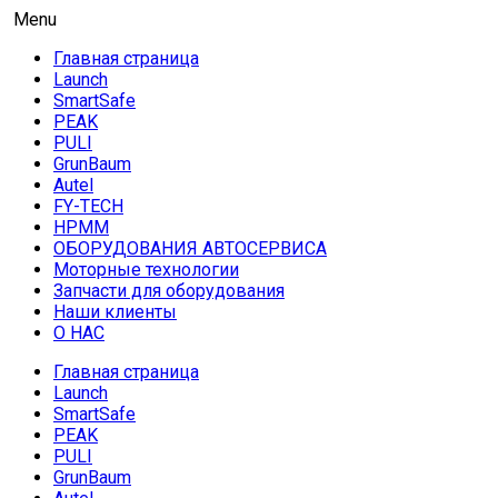
Skip
AUTO HOUSE
Menu
Технологии автосервиса — официальный дистрибьютор
to
Launch в Армении,Launch Armenia
Главная страница
content
Launch
SmartSafe
PEAK
PULI
GrunBaum
Autel
FY-TECH
HPMM
ОБОРУДОВАНИЯ АВТОСЕРВИСА
Моторные технологии
Запчасти для оборудования
Наши клиенты
О НАС
Главная страница
Launch
SmartSafe
PEAK
PULI
GrunBaum