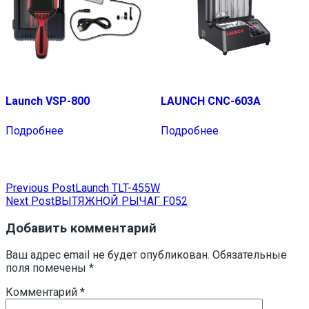
Launch VSP-800
LAUNCH CNC-603A
Подробнее
Подробнее
Навигация
Previous Post
Launch TLT-455W
Next Post
ВЫТЯЖНОЙ РЫЧАГ F052
по
записям
Добавить комментарий
Ваш адрес email не будет опубликован.
Обязательные
поля помечены
*
Комментарий
*