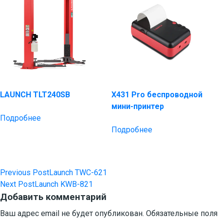
LAUNCH TLT240SB
X431 Pro беспроводной
мини-принтер
Подробнее
Подробнее
Previous Post
Launch TWC-621
Навигация
Next Post
Launch KWB-821
по
Добавить комментарий
записям
Ваш адрес email не будет опубликован.
Обязательные пол