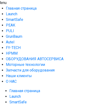
Skip
enu
AUTO HOUSE
Технологии автосервиса — официальный дистрибьютор Lau
to
Главная страница
content
Launch
SmartSafe
PEAK
PULI
GrunBaum
Autel
FY-TECH
HPMM
ОБОРУДОВАНИЯ АВТОСЕРВИСА
Моторные технологии
Запчасти для оборудования
Наши клиенты
О НАС
Главная страница
Launch
SmartSafe