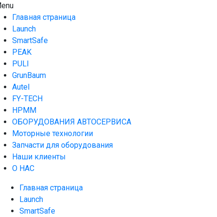
Skip
enu
AUTO HOUSE
Технологии автосервиса — официальный дистрибьютор
to
Launch в Армении,Launch Armenia
Главная страница
content
Launch
SmartSafe
PEAK
PULI
GrunBaum
Autel
FY-TECH
HPMM
ОБОРУДОВАНИЯ АВТОСЕРВИСА
Моторные технологии
Запчасти для оборудования
Наши клиенты
О НАС
Главная страница
Launch
SmartSafe