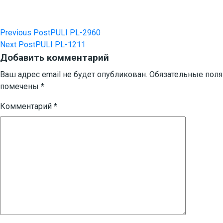
Previous Post
PULI PL-2960
Навигация
Next Post
PULI PL-1211
по
Добавить комментарий
записям
Ваш адрес email не будет опубликован.
Обязательные поля
помечены
*
Комментарий
*