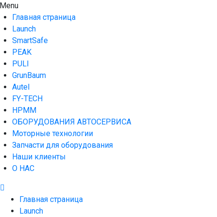
Skip
Menu
AUTO HOUSE
Технологии автосервиса — официальный дистрибьютор
to
Launch в Армении,Launch Armenia
Главная страница
content
Launch
SmartSafe
PEAK
PULI
GrunBaum
Autel
FY-TECH
HPMM
ОБОРУДОВАНИЯ АВТОСЕРВИСА
Моторные технологии
Запчасти для оборудования
Наши клиенты
О НАС
Главная страница
Launch