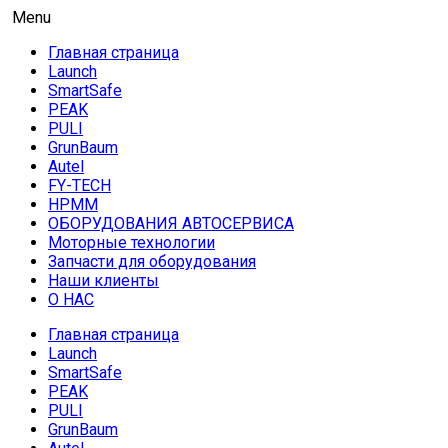
Skip
AUTO HOUSE
Menu
Технологии автосервиса — официальный дистрибьютор
to
Launch в Армении,Launch Armenia
Главная страница
content
Launch
SmartSafe
PEAK
PULI
GrunBaum
Autel
FY-TECH
HPMM
ОБОРУДОВАНИЯ АВТОСЕРВИСА
Моторные технологии
Запчасти для оборудования
Наши клиенты
О НАС
Главная страница
Launch
SmartSafe
PEAK
PULI
GrunBaum