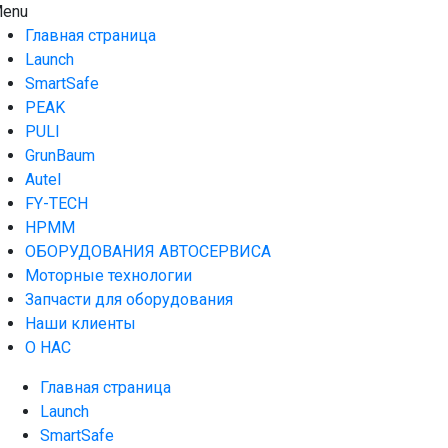
Skip
enu
AUTO HOUSE
Технологии автосервиса — официальный дистрибьютор
to
Launch в Армении,Launch Armenia
Главная страница
content
Launch
SmartSafe
PEAK
PULI
GrunBaum
Autel
FY-TECH
HPMM
ОБОРУДОВАНИЯ АВТОСЕРВИСА
Моторные технологии
Запчасти для оборудования
Наши клиенты
О НАС
Главная страница
Launch
SmartSafe