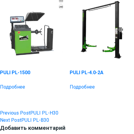
PULI PL-1500
PULI PL-4.0-2A
Подробнее
Подробнее
Previous Post
PULI PL-H30
Навигация
Next Post
PULI PL-B30
по
Добавить комментарий